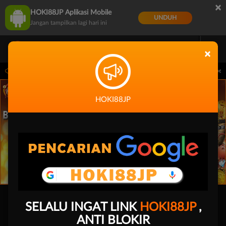
×
HOKI88JP Aplikasi Mobile
UNDUH
Jangan tampilkan lagi hari ini
×
 dari 14.59.59 sampai 30-Sep-2026 14.59.59. Selama waktu ini, PP Virtual Sports p
HOKI88JP
SELALU INGAT LINK
HOKI88JP
,
JACKPOT
PLAY
ANTI BLOKIR