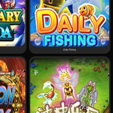
Daily Fishing