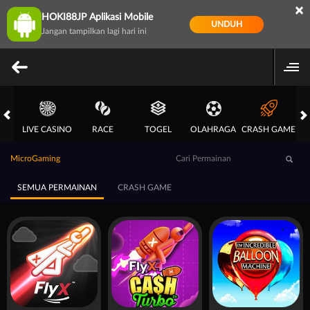
×
HOKI88JP Aplikasi Mobile
UNDUH
Jangan tampilkan lagi hari ini
S
LIVE CASINO
RACE
TOGEL
OLAHRAGA
CRASH GAME
MicroGaming
SEMUA PERMAINAN
CRASH GAME