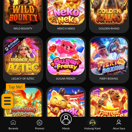
WILD BOUNTY
NEKO X NEKO
GOLDEN RHINO
LEGACY OF AZTEC
SUGAR FRENZY
FIERY BOXING
Tap Me!
Beranda
Promosi
Masuk
Hubungi Kami
Akun Saya
MAHJONG WAYS 3+
NEKO TITAN
FORTUNE HORSES