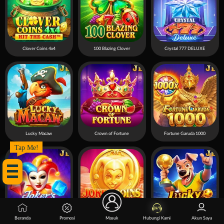
Clover Coins 4x4
100 Blazing Clover
Crystal 777 DELUXE
Lucky Macaw
Crown of Fortune
Fortune Garuda 1000
Tap Me!
Beranda
Promosi
Masuk
Hubungi Kami
Akun Saya
Joker's Fortune
Joker Coins Expanded
Lucky Caramelo